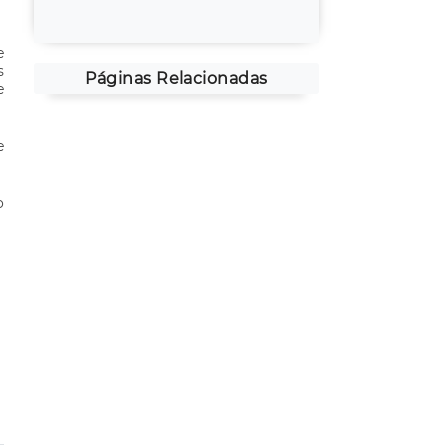
e
s
Páginas Relacionadas
e
e
o