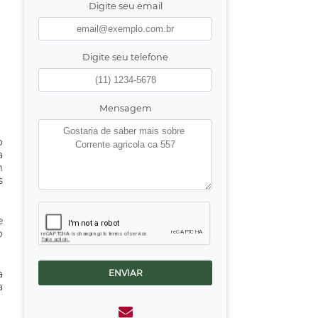
Digite seu email
Digite seu telefone
Mensagem
o
a
m
s
e
o
a
ENVIAR
a